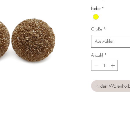
Preis
Farbe
*
Größe
*
Auswählen
Anzahl
*
In den Warenkor