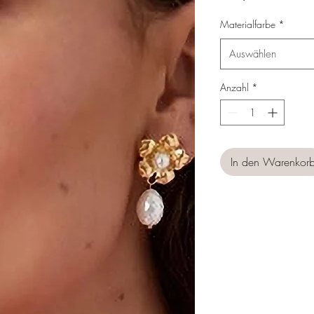
Materialfarbe
*
Auswählen
Anzahl
*
In den Warenkor