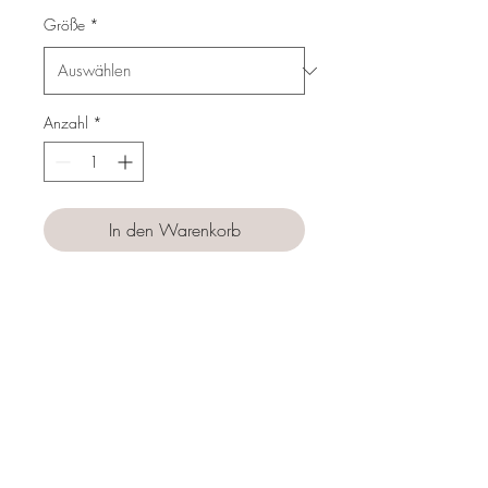
Größe
*
Anzahl
*
In den Warenkorb
Sofortkauf
Follow us