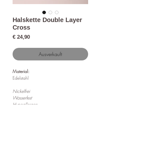
Halskette Double Layer
Cross
Preis
€ 24,90
Ausverkauft
Material:
Edelstahl
Nickelfrei
Wasserfest
Hypoallergen
Länge:
41cm + 5cm