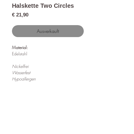
Halskette Two Circles
Preis
€ 21,90
Ausverkauft
Material:
Edelstahl
Nickelfrei
Wasserfest
Hypoallergen
Länge:
39cm