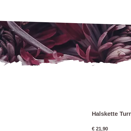
Halskette Tur
Preis
€ 21,90