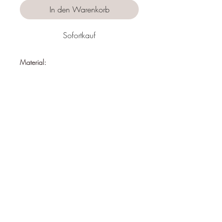
In den Warenkorb
Sofortkauf
Material:
Edelstahl
Nickelfrei
Wasserfest
Hypoallergen
Länge:
39cm
Follow us