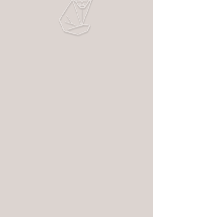
Halskette Spring
Preis
€ 26,90
Materialfarbe
*
Anzahl
*
Nur noch 2 verfügbar
In den Warenkorb
Sofortkauf
Material: