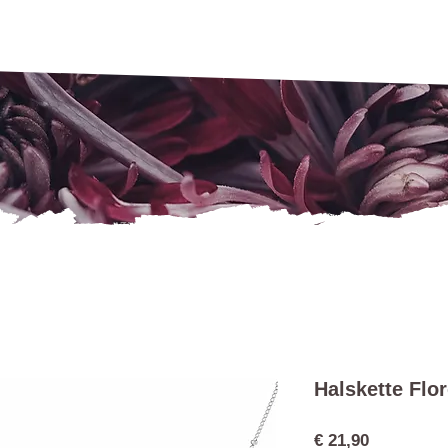
Halskette Flo
Preis
€ 21,90