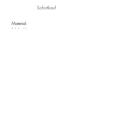
Sofortkauf
Material:
Edelstahl
Nickelfrei
Wasserfest
Hypoallergen
Länge:
38cm
Follow us