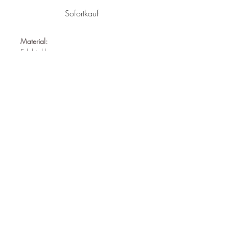
Sofortkauf
Material:
Edelstahl
Nickelfrei
Wasserfest
Hypoallergen
Länge:
39cm
Follow us