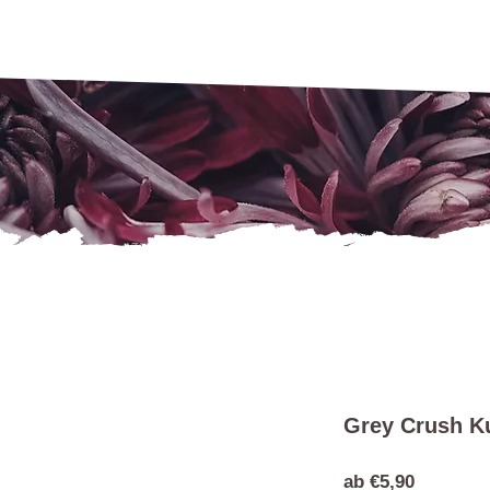
Grey Crush K
Sale-
ab
€5,90