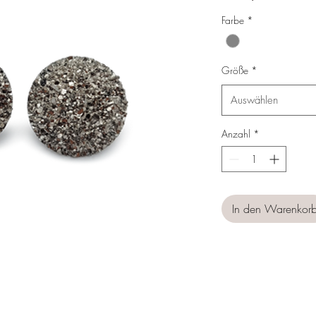
Preis
Farbe
*
Größe
*
Auswählen
Anzahl
*
In den Warenkor