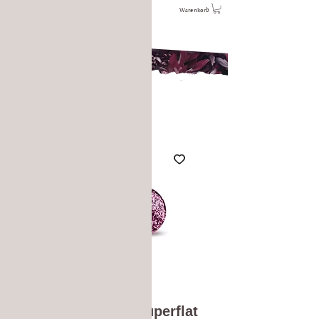
Warenkorb
Fuchsiashower Superflat