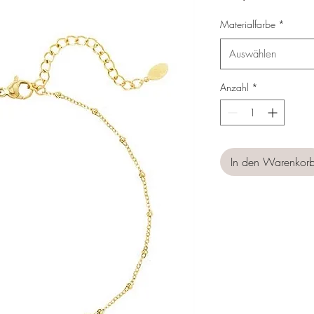
Materialfarbe
*
Auswählen
Anzahl
*
In den Warenkor