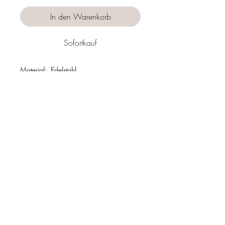
In den Warenkorb
Sofortkauf
Material: Edelstahl
Nickelfrei
Wasserfest
Hypoallergen
Länge:
22+5 cm