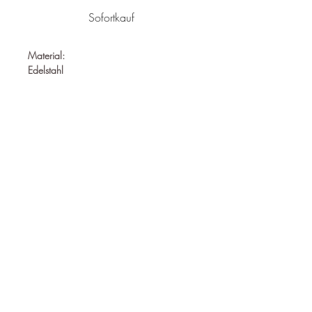
Sofortkauf
Material:
Edelstahl
Nickelfrei
Wasserfest
Hypoallergen
Durchmesser:
37mm
Follow us