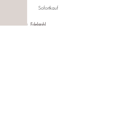
Sofortkauf
Material: Edelstahl
Nickelfrei
Wasserfest
Hypoallergen
Länge:
16 + 3cm
Follow us