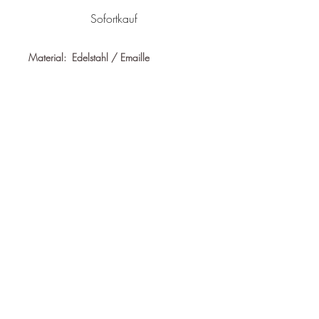
Sofortkauf
Material: Edelstahl / Emaille
Nickelfrei
Wasserfest
Hypoallergen
Länge:
16 + 3 cm
Follow us